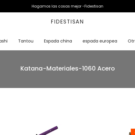
Hagamos las cosas mejor -Fidestisan
FIDESTISAN
ashi
Tantou
Espada china
espada europea
Otr
Katana-Materiales-1060 Acero