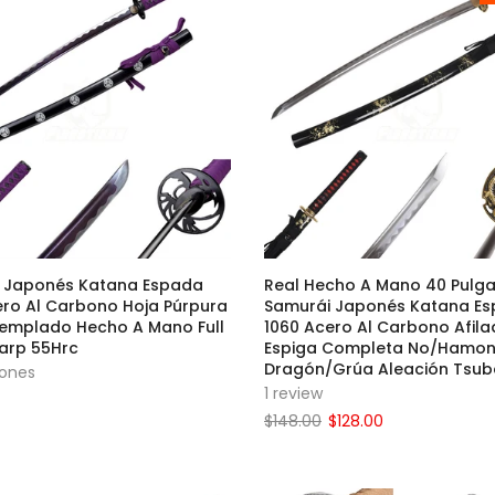
 Japonés Katana Espada
Real Hecho A Mano 40 Pulg
ero Al Carbono Hoja Púrpura
Samurái Japonés Katana E
Templado Hecho A Mano Full
1060 Acero Al Carbono Afila
arp 55Hrc
Espiga Completa No/Hamo
Dragón/grúa Aleación Tsub
iones
1 review
$148.00
$128.00