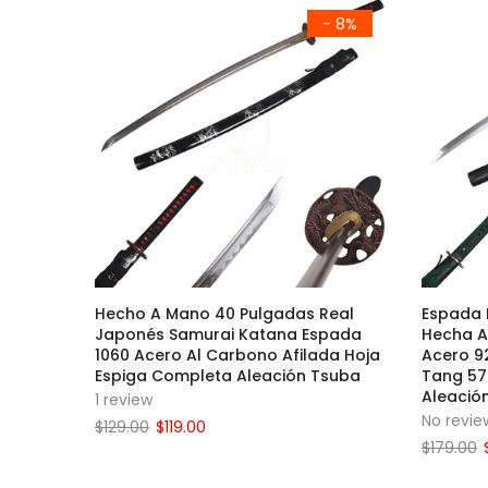
- 8%
Hecho A Mano 40 Pulgadas Real
Espada 
Japonés Samurai Katana Espada
Hecha A
1060 Acero Al Carbono Afilada Hoja
Acero 9
Espiga Completa Aleación Tsuba
Tang 57
Aleació
1 review
No revie
$129.00
$119.00
$179.00