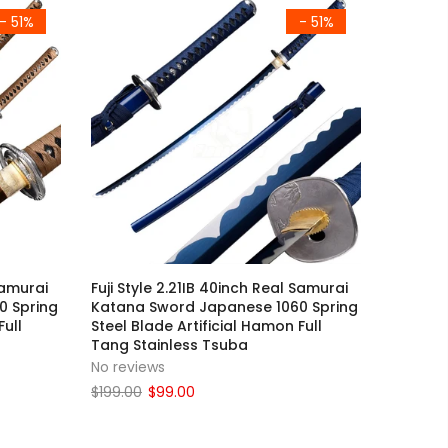
- 51%
- 51%
Samurai
Fuji Style 2.21IB 40inch Real Samurai
0 Spring
Katana Sword Japanese 1060 Spring
Full
Steel Blade Artificial Hamon Full
Tang Stainless Tsuba
No reviews
$199.00
$99.00