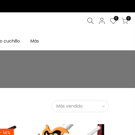
0
0
o cuchillo
Más
Más vendido
- 14%