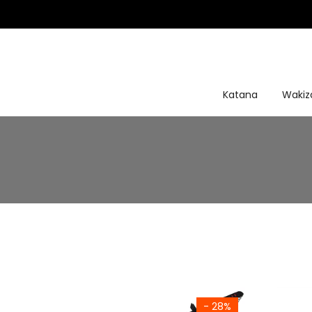
saltar
al
contenido
Katana
Wakiz
- 28%