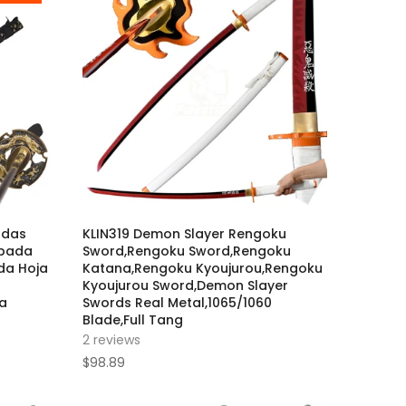
adas
KLIN319 Demon Slayer Rengoku
spada
Sword,Rengoku Sword,Rengoku
da Hoja
Katana,Rengoku Kyoujurou,Rengoku
n
Kyoujurou Sword,Demon Slayer
a
Swords Real Metal,1065/1060
Blade,Full Tang
2 reviews
$98.89