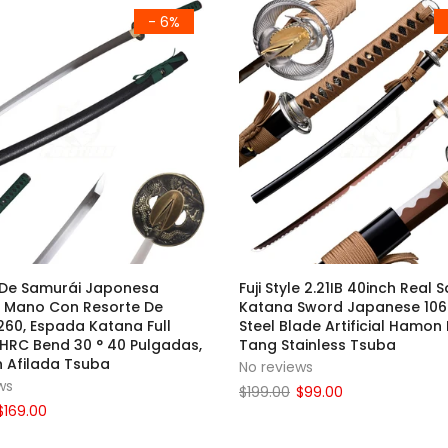
- 6%
De Samurái Japonesa
Fuji Style 2.21IB 40inch Real 
 Mano Con Resorte De
Katana Sword Japanese 106
260, Espada Katana Full
Steel Blade Artificial Hamon 
HRC Bend 30 ° 40 Pulgadas,
Tang Stainless Tsuba
n Afilada Tsuba
No reviews
ws
$199.00
$99.00
$169.00