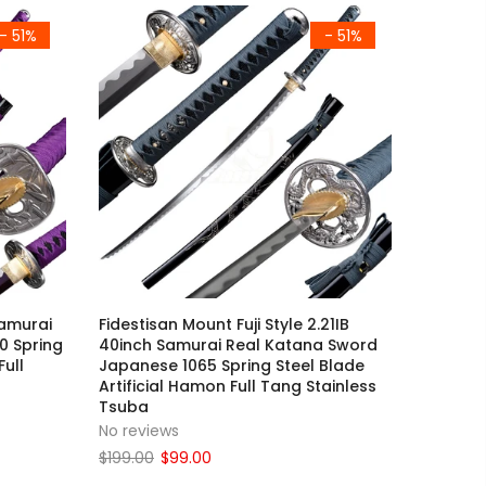
- 51%
- 51%
Samurai
Fidestisan Mount Fuji Style 2.21IB
0 Spring
40inch Samurai Real Katana Sword
Full
Japanese 1065 Spring Steel Blade
Artificial Hamon Full Tang Stainless
Tsuba
No reviews
$199.00
$99.00