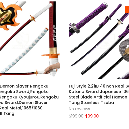
 Demon Slayer Rengoku
Fuji Style 2.21IB 40inch Real 
engoku Sword,Rengoku
Katana Sword Japanese 106
Rengoku Kyoujurou,Rengoku
Steel Blade Artificial Hamon 
ou Sword,Demon Slayer
Tang Stainless Tsuba
Real Metal,1065/1060
No reviews
ll Tang
$199.00
$99.00