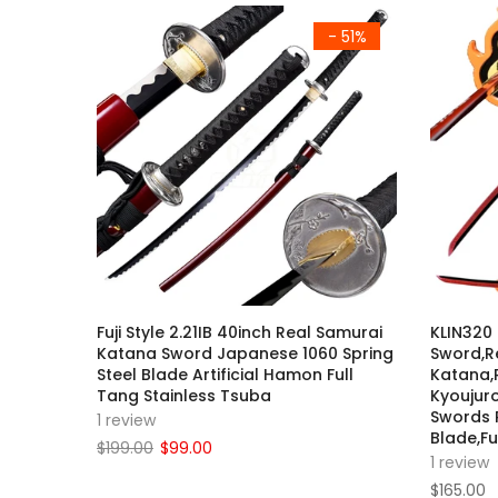
- 51%
Fuji Style 2.21IB 40inch Real Samurai
KLIN320
Katana Sword Japanese 1060 Spring
Sword,R
Steel Blade Artificial Hamon Full
Katana,
Tang Stainless Tsuba
Kyoujur
Swords 
1 review
Blade,Fu
$199.00
$99.00
1 review
$165.00